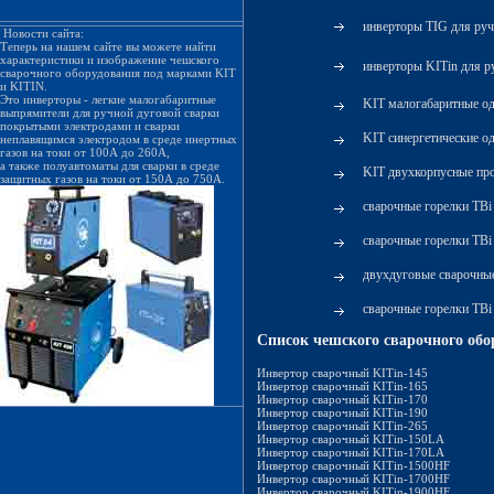
инверторы TIG для ру
Новости сайта:
Теперь на нашем сайте вы можете найти
характеристики и изображение чешского
инверторы KITin для р
сварочного оборудования под марками KIT
и KITIN.
Это инверторы - легкие малогабаритные
KIT малогабаритные о
выпрямители для ручной дуговой сварки
покрытыми электродами и сварки
KIT синергетические о
неплавящимся электродом в среде инертных
газов на токи от 100А до 260А,
а также полуавтоматы для сварки в среде
KIT двухкорпусные пр
защитных газов на токи от 150А до 750А.
сварочные горелки TB
сварочные горелки TB
двухдуговые сварочные
сварочные горелки TBi
Список чешского сварочного обо
Инвертор сварочный KITin-145
Инвертор сварочный KITin-165
Инвертор сварочный KITin-170
Инвертор сварочный KITin-190
Инвертор сварочный KITin-265
Инвертор сварочный KITin-150LA
Инвертор сварочный KITin-170LA
Инвертор сварочный KITin-1500HF
Инвертор сварочный KITin-1700HF
Инвертор сварочный KITin-1900HF