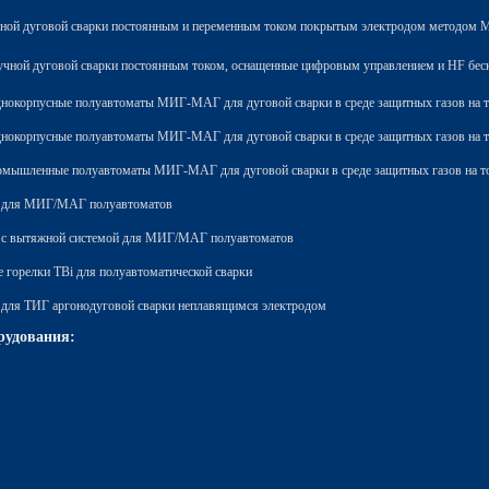
чной дуговой сварки постоянным и переменным током покрытым электродом методом
учной дуговой сварки постоянным током, оснащенные цифровым управлением и HF беc
днокорпусные полуавтоматы МИГ-МАГ для дуговой сварки в среде защитных газов на 
днокорпусные полуавтоматы МИГ-МАГ для дуговой сварки в среде защитных газов на 
омышленные полуавтоматы МИГ-МАГ для дуговой сварки в среде защитных газов на то
i для МИГ/МАГ полуавтоматов
i с вытяжной системой для МИГ/МАГ полуавтоматов
 горелки TBi для полуавтоматической сварки
 для ТИГ аргонодуговой сварки неплавящимся электродом
рудования: