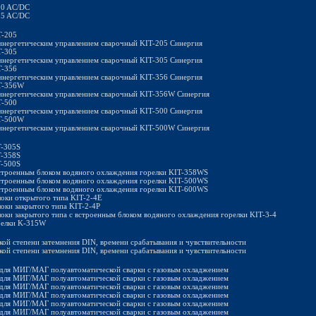
00 AC/DC
15 AC/DC
T-205
инергетическим управлением сварочный KIT-205 Синергия
T-305
инергетическим управлением сварочный KIT-305 Синергия
T-356
инергетическим управлением сварочный KIT-356 Синергия
IT-356W
инергетическим управлением сварочный KIT-356W Синергия
T-500
инергетическим управлением сварочный KIT-500 Синергия
IT-500W
инергетическим управлением сварочный KIT-500W Синергия
T-305S
T-358S
T-500S
строенным блоком водяного охлаждения горелки KIT-358WS
строенным блоком водяного охлаждения горелки KIT-500WS
строенным блоком водяного охлаждения горелки KIT-600WS
оки открытого типа KIT-2-4E
оки закрытого типа KIT-2-4Р
ки закрытого типа с встроенным блоком водяного охлаждения горелки KIT-3-4
релки K-315W
кой степени затемнения DIN, времени срабатывания и чувствительности
кой степени затемнения DIN, времени срабатывания и чувствительности
 для МИГ/МАГ полуавтоматической сварки с газовым охладжением
 для МИГ/МАГ полуавтоматической сварки с газовым охладжением
 для МИГ/МАГ полуавтоматической сварки с газовым охладжением
 для МИГ/МАГ полуавтоматической сварки с газовым охладжением
 для МИГ/МАГ полуавтоматической сварки с газовым охладжением
 для МИГ/МАГ полуавтоматической сварки с газовым охладжением