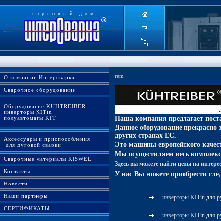
торговый дом
rem
О компании Интерсварка
Сварочное оборудование
Оборудование KUHTREIBER
инверторы KITin
полуавтоматы KIT
Наша компания предлагает поста
Данное оборудование прекрасно 
других странах ЕС.
Аксессуары и приспособления
Это машины европейского качест
для дуговой сварки
Мы осуществляем весь комплекс 
Сварочные материалы KISWEL
Здесь вы можете найти цены на интере
Контакты
У нас Вы можете приобрести сл
Новости
Наши партнеры
инверторы KITin для 
СЕРТИФИКАТЫ
инверторы KITin для р