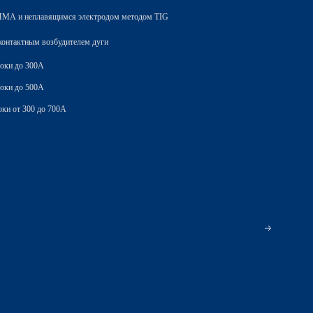
 ММА и неплавящимся электродом методом TIG
контактным возбудителем дуги
токи до 300А
токи до 500А
ки от 300 до 700А