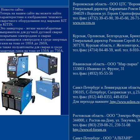
Воронежская область - ООО ЦТС "Ворон
Генеральный директор Карапитьян Ромэн
Новости сайта:
Теперь на нашем сайте вы можете найти
394029 г.Воронеж ул. Героев Стратосферы
характеристики и изображение чешского
тел./факс (4732) 39-45-90, 39-45-66, 20-71
сварочного оборудования под марками KIT
www.cts-vrn.ru
и KITIN.
Это инверторы - легкие малогабаритные
выпрямители для ручной дуговой сварки
покрытыми электродами и сварки
Курская, Орловская, Белгородская, Брян
неплавящимся электродом в среде инертных
Генеральный директор Рюмшин Сергей Ал
газов на токи от 100А до 260А,
307170, Курская область, г. Железногорск,
а также полуавтоматы для сварки в среде
тел./факс (4714) 84-48-59, моб. тел. 8-910
защитных газов на токи от 150А до 750А.
Ивановская область - ООО "Мир сварки"
153003 г.Иваново ул. Фрунзе, 31
тел./факс (4932) 95-55-56
Санкт-Петербург и Ленинградская обла
196105, С-Петербург, Сызранская ул, д.2
тел./факс (812) 449-8353, 449-8354
Для перехода нажмите:
http://www.solion.ru
Ростовская область - ООО "Электро-Фор
344000, г. Ростов-на-Дону, ул. Текучева, 3
тел./факс (863) 259-08-21, 259-51-08
http://www.el-forum.ru
Санкт-Петербург - ООО "АЛЬТАИР"