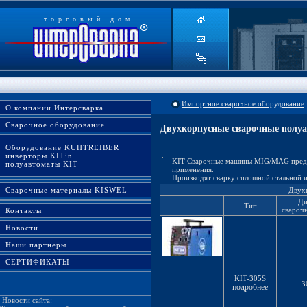
торговый дом
Импортное сварочное оборудование
О компании Интерсварка
Сварочное оборудование
Двухкорпусные сварочные полуа
Оборудование KUHTREIBER
инверторы KITin
KIT Сварочные машины MIG/MAG предна
полуавтоматы KIT
применения.
Производят сварку сплошной стальной и
Сварочные материалы KISWEL
Двухк
Ди
Тип
сварочн
Контакты
Новости
Наши партнеры
СЕРТИФИКАТЫ
KIT-305S
3
подробнее
Новости сайта: