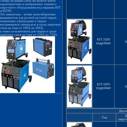
Теперь на нашем сайте вы можете найти
характеристики и изображение чешского
сварочного оборудования под марками KIT
и KITIN.
Это инверторы - легкие малогабаритные
выпрямители для ручной дуговой сварки
покрытыми электродами и сварки
неплавящимся электродом в среде инертных
газов на токи от 100А до 260А,
а также полуавтоматы для сварки в среде
защитных газов на токи от 150А до 750А.
KIT-358S
3
подробнее
KIT-500S
5
подробнее
Двухк
Д
Тип
свароч