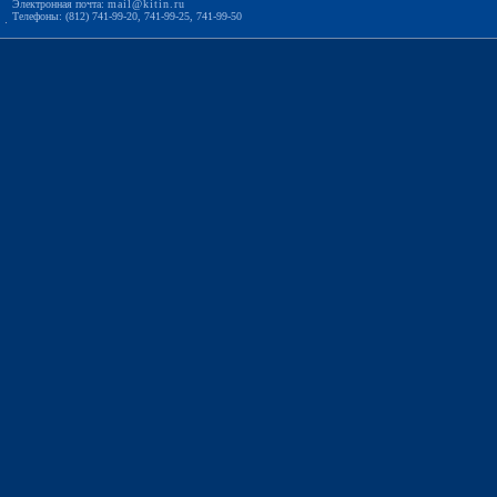
Электронная почта:
mail@kitin.ru
Телефоны: (812) 741-99-20, 741-99-25, 741-99-50