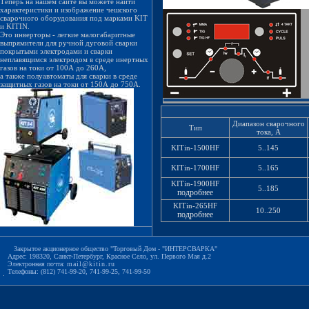
Теперь на нашем сайте вы можете найти
характеристики и изображение чешского
сварочного оборудования под марками KIT
и KITIN.
Это инверторы - легкие малогабаритные
выпрямители для ручной дуговой сварки
покрытыми электродами и сварки
неплавящимся электродом в среде инертных
газов на токи от 100А до 260А,
а также полуавтоматы для сварки в среде
защитных газов на токи от 150А до 750А.
Диапазон сварочного
Тип
тока, А
KITin-1500HF
5..145
KITin-1700HF
5..165
KITin-1900HF
5..185
подробнее
KITin-265HF
10..250
подробнее
Закрытое акционерное общество "Торговый Дом - "ИНТЕРСВАРКА"
Адрес: 198320, Санкт-Петербург, Красное Село, ул. Первого Мая д.2
Электронная почта:
mail@kitin.ru
Телефоны: (812) 741-99-20, 741-99-25, 741-99-50