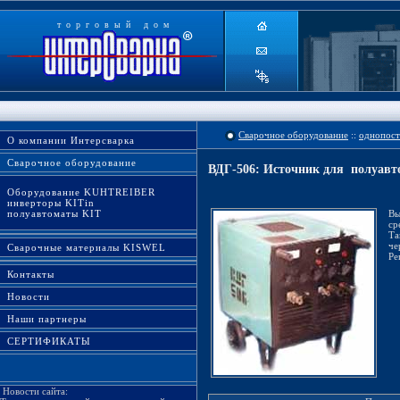
торговый дом
Сварочное оборудование
::
однопост
О компании Интерсварка
Сварочное оборудование
ВДГ-506: Источник для полуавт
Оборудование KUHTREIBER
инверторы KITin
полуавтоматы KIT
Вы
ср
Та
че
Сварочные материалы KISWEL
Ре
Контакты
Новости
Наши партнеры
СЕРТИФИКАТЫ
Новости сайта: