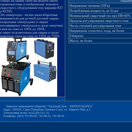
Теперь на нашем сайте вы можете найти
Параме
характеристики и изображение чешского
Напряжение питания (50Гц)
сварочного оборудования под марками KIT
Потребляемая мощность, не более
и KITIN.
Это инверторы - легкие малогабаритные
Номинальный сварочный ток при ПВ=60%
выпрямители для ручной дуговой сварки
Пределы регулирования сварочного тока
покрытыми электродами и сварки
неплавящимся электродом в среде инертных
Число ступеней регулирования тока
газов на токи от 100А до 260А,
Напряжение холостого хода, не более
а также полуавтоматы для сварки в среде
Габариты
защитных газов на токи от 150А до 750А.
Масса, не более
Закрытое акционерное общество "Торговый Дом - "ИНТЕРСВАРКА"
Адрес: 198320, Санкт-Петербург, Красное Село, ул. Первого Мая д.2
Электронная почта:
mail@kitin.ru
Телефоны: (812) 741-99-20, 741-99-25, 741-99-50