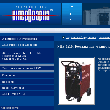
торговый дом
Сварочное оборудование
::
плазменн
О компании Интерсварка
Сварочное оборудование
УПР-1210: Компактная установк
Оборудование KUHTREIBER
инверторы KITin
полуавтоматы KIT
Мобильная
Обладает 
регулиров
воздушной
Сварочные материалы KISWEL
Оснащена
Контакты
Новости
Наши партнеры
СЕРТИФИКАТЫ
Новости сайта: