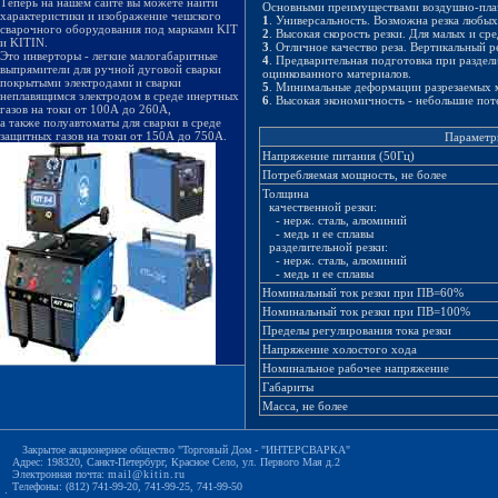
Теперь на нашем сайте вы можете найти
Основными преимуществами воздушно-плаз
характеристики и изображение чешского
1
. Универсальность. Возможна резка любы
сварочного оборудования под марками KIT
2
. Высокая скорость резки. Для малых и ср
и KITIN.
3
. Отличное качество реза. Вертикальный р
Это инверторы - легкие малогабаритные
4
. Предварительная подготовка при раздел
выпрямители для ручной дуговой сварки
оцинкованного материалов.
покрытыми электродами и сварки
5
. Минимальные деформации разрезаемых м
неплавящимся электродом в среде инертных
6
. Высокая экономичность - небольшие пот
газов на токи от 100А до 260А,
а также полуавтоматы для сварки в среде
защитных газов на токи от 150А до 750А.
Параметр
Напряжение питания (50Гц)
Потребляемая мощность, не более
Толщина
качественной резки:
- нерж. сталь, алюминий
- медь и ее сплавы
разделительной резки:
- нерж. сталь, алюминий
- медь и ее сплавы
Номинальный ток резки при ПВ=60%
Номинальный ток резки при ПВ=100%
Пределы регулирования тока резки
Напряжение холостого хода
Номинальное рабочее напряжение
Габариты
Масса, не более
Закрытое акционерное общество "Торговый Дом - "ИНТЕРСВАРКА"
Адрес: 198320, Санкт-Петербург, Красное Село, ул. Первого Мая д.2
Электронная почта:
mail@kitin.ru
Телефоны: (812) 741-99-20, 741-99-25, 741-99-50