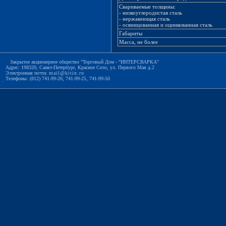
Свариваемые толщины:
- низкоуглеродистая сталь
- нержавеющая сталь
- освинцованная и оцинкованная сталь
Габариты
Масса, не более
Закрытое акционерное общество "Торговый Дом - "ИНТЕРСВАРКА"
Адрес: 198320, Санкт-Петербург, Красное Село, ул. Первого Мая д.2
Электронная почта:
mail@kitin.ru
Телефоны: (812) 741-99-20, 741-99-25, 741-99-50