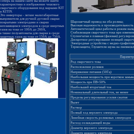
Теперь на нашем сайте вы можете найти
характеристики и изображение чешского
сварочного оборудования под марками KIT
и KITIN.
Это инверторы - легкие малогабаритные
выпрямители для ручной дуговой сварки
Шарошечный привод на оба ролика;
покрытыми электродами и сварки
Высокая надежность и производительность 
неплавящимся электродом в среде инертных
Автоматический цикл работы и режим нала
газов на токи от 100А до 260А,
Стабилизация сварочного тока при измене
а также полуавтоматы для сварки в среде
Ступенчатая и плавная (фазовая) регулиров
защитных газов на токи от 150А до 750А.
Дискретное регулирование позиций свароч
Электродные устройства с медно-графитов
Термозащита; Глушители шума на пневмокл
Парамет
Род сварочного тока
Расположение роликов
Напряжение питания (50Гц)
Наибольшая мощность при коротком замык
Мощность при ПВ=50%
Наибольший вторичный ток
Номинальный длительный ток, не менее
Пределы регулирования усилия сжатия
Вылет
Раствор
Полный ход верхнего электрода
Линейная скорость роликовых электродов
Расход охлаждающей воды
Диаметр верхнего электрода
Диаметр нижнего электрода