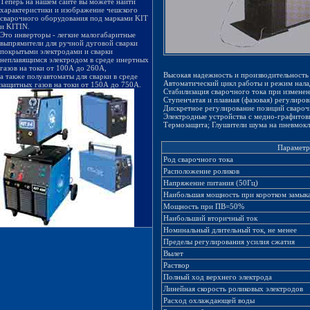
Теперь на нашем сайте вы можете найти
характеристики и изображение чешского
сварочного оборудования под марками KIT
и KITIN.
Это инверторы - легкие малогабаритные
выпрямители для ручной дуговой сварки
покрытыми электродами и сварки
неплавящимся электродом в среде инертных
газов на токи от 100А до 260А,
Высокая надежность и производительность 
а также полуавтоматы для сварки в среде
Автоматический цикл работы и режим нала
защитных газов на токи от 150А до 750А.
Стабилизация сварочного тока при измене
Ступенчатая и плавная (фазовая) регулиров
Дискретное регулирование позиций свароч
Электродные устройства с медно-графитов
Термозащита; Глушители шума на пневмокл
Парамет
Род сварочного тока
Расположение роликов
Напряжение питания (50Гц)
Наибольшая мощность при коротком замык
Мощность при ПВ=50%
Наибольший вторичный ток
Номинальный длительный ток, не менее
Пределы регулирования усилия сжатия
Вылет
Раствор
Полный ход верхнего электрода
Линейная скорость роликовых электродов
Расход охлаждающей воды