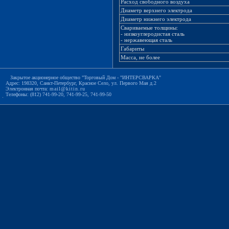
Расход свободного воздуха
Диаметр верхнего электрода
Диаметр нижнего электрода
Свариваемые толщины:
- низкоуглеродистая сталь
- нержавеющая сталь
Габариты
Масса, не более
Закрытое акционерное общество "Торговый Дом - "ИНТЕРСВАРКА"
Адрес: 198320, Санкт-Петербург, Красное Село, ул. Первого Мая д.2
Электронная почта:
mail@kitin.ru
Телефоны: (812) 741-99-20, 741-99-25, 741-99-50