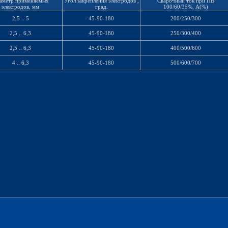
аметр применяемых
Угол закрепления электродов ,
Сварочный ток при ПВ
электродов, мм
град.
100/60/35%, А(%)
2,5 .. 5
45-90-180
200/250/300
2,5 .. 6,3
45-90-180
250/300/400
2,5 .. 6,3
45-90-180
400/500/600
4 .. 6,3
45-90-180
500/600/700