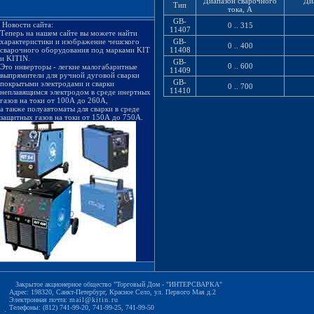
Диапазон сварочного
Ди
Тип
тока, А
GB-
Новости сайта:
0 .. 315
11407
Теперь на нашем сайте вы можете найти
характеристики и изображение чешского
GB-
0 .. 400
сварочного оборудования под марками KIT
11408
и KITIN.
GB-
0 .. 600
Это инверторы - легкие малогабаритные
11409
выпрямители для ручной дуговой сварки
GB-
покрытыми электродами и сварки
0 .. 700
11410
неплавящимся электродом в среде инертных
газов на токи от 100А до 260А,
а также полуавтоматы для сварки в среде
защитных газов на токи от 150А до 750А.
Закрытое акционерное общество "Торговый Дом - "ИНТЕРСВАРКА"
Адрес: 198320, Санкт-Петербург, Красное Село, ул. Первого Мая д.2
Электронная почта:
mail@kitin.ru
Телефоны: (812) 741-99-20, 741-99-25, 741-99-50