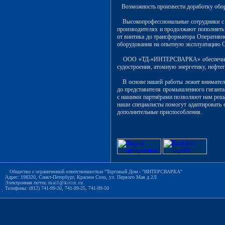
Возможность произвести доработку обору
Высокопрофессиональные сотрудники с о
производителях и продолжают пополнять 
от винтика до трансформатора Оперативн
оборудования на опытную эксплуатацию О
ООО «ТД-«ИНТЕРСВАРКА» обеспечивает 
судостроения, атомную энергетику, нефтег
В основе нашей работы лежит вниматель
до представителя промышленного гиганта
с нашими партнёрами позволяют нам реша
наши специалисты помогут адаптировать 
дополнительные приспособления.
Общество с ограниченной ответственностью "Торговый Дом - "ИНТЕРСВАРКА"
Адрес: 198320, Санкт-Петербург, Красное Село, ул. Первого Мая д.2Л
Электронная почта:
mail@kitin.ru
Телефоны: (812) 741-99-20, 741-99-25, 741-99-50