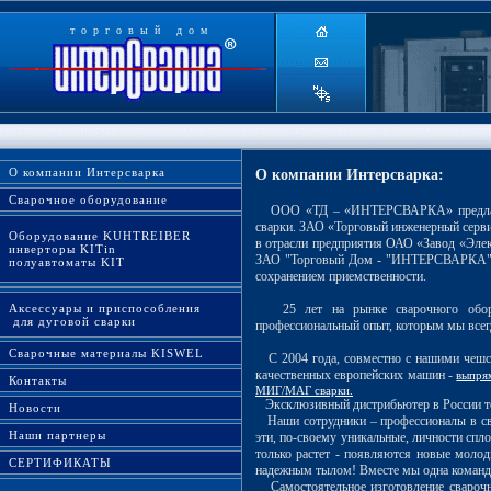
торговый дом
О компании Интерсварка
О компании Интерсварка:
Сварочное оборудование
ООО «ТД – «ИНТЕРСВАРКА» предлагает 
сварки. ЗАО «Торговый инженерный серв
Оборудование KUHTREIBER
в отрасли предприятия ОАО «Завод «Элек
инверторы KITin
ЗАО "Торговый Дом - "ИНТЕРСВАРКА", 
полуавтоматы KIT
сохранением приемственности.
Аксессуары и приспособления
25 лет на рынке сварочного оборуд
для дуговой сварки
профессиональный опыт, которым мы всег
Сварочные материалы KISWEL
С 2004 года, совместно с нашими чешск
качественных европейских машин -
выпря
Контакты
МИГ/МАГ сварки.
Эксклюзивный дистрибьютер в Росс
Новости
Наши сотрудники – профессионалы в сво
Наши партнеры
эти, по-своему уникальные, личности сп
только растет - появляются новые моло
СЕРТИФИКАТЫ
надежным тылом! Вместе мы одна команд
Самостоятельное изготовление сварочно