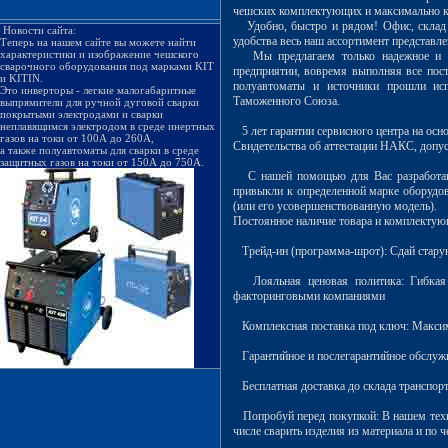
чешских комплектующих и максимально ко
Удобно, быстро и рядом! Офис, склад и
Новости сайта:
удобства весь наш ассортимент представл
Теперь на нашем сайте вы можете найти
характеристики и изображение чешского
Мы предлагаем только надежное и дол
сварочного оборудования под марками KIT
предприятии, вовремя выполняя все пос
и KITIN.
полуавтоматы и источники прошли исп
Это инверторы - легкие малогабаритные
Таможенного Союза.
выпрямители для ручной дуговой сварки
покрытыми электродами и сварки
неплавящимся электродом в среде инертных
5 лет гарантии сервисного центра на осн
газов на токи от 100А до 260А,
Свидетельства об аттестации НАКС, допус
а также полуавтоматы для сварки в среде
защитных газов на токи от 150А до 750А.
С нашей помощью для Вас разработают 
привыкли к определенной марке оборудова
(или его усовершенствованную модель).
Постоянное наличие товара и комплектую
Трейд-ин (программа-шрот): Сдай старую 
Лояльная ценовая политика: Гибкая си
факторинговыми компаниями
Комплексная поставка под ключ: Максима
Гарантийное и послегарантийное обслужи
Бесплатная доставка до склада транспор
Попробуй перед покупкой: В нашем техни
числе сварить изделия из материала и по 